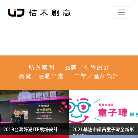
所有案例
品牌／視覺設計
展覽／活動策畫
工業／產品設計
2019台灣好湯ITF展場設計
2021基隆市議員童子瑋全新形
象識別