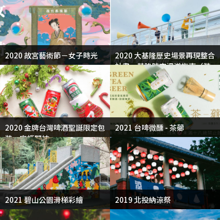
2020 故宮藝術節－女子時光
2020 大基隆歷史場景再現整合
計畫－基隆時空漫遊指南（裝
置藝術）
2020 金牌台灣啤酒聖誕限定包
2021 台啤微醺 - 茶薌
裝－守護門神
2021 碧山公園滑梯彩繪
2019 北投納涼祭