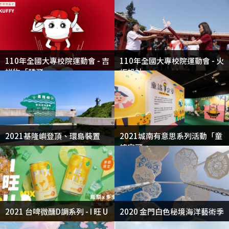
110年全國大專校院運動會 - 吉
110年全國大專校院運動會 - 火
祥物「酷飛」
炬設計
2021基隆嶼登頂、環島裝置
2021城南有意思系列活動「童
謠安可」
2021 台啤微醺D調系列 - I 旺 U
2020 金門白色秘境海洋藝術季