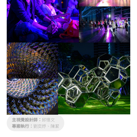
主視覺設計師：
邱憶文
專案執行：
劉奕妤、陳潔