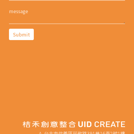
A. 台北市信義區莊敬路391巷16弄2號1樓