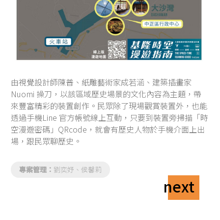
由視覺設計師陳普、紙雕藝術家成若涵、建築插畫家
Nuomi 操刀，以該區域歷史場景的文化內容為主題，帶
來豐富精彩的裝置創作。民眾除了現場觀賞裝置外，也能
透過手機Line 官方帳號線上互動，只要到裝置旁掃描「時
空漫遊密碼」QRcode，就會有歷史人物於手機介面上出
場，跟民眾聊歷史。
專案管理：
劉奕妤、侯馨莉
next