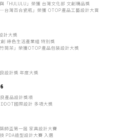
與「HULULU」榮獲 台灣文化部 文創精品獎
—台灣百合瓷瓶」榮獲 OTOP產品工藝設計大賞
F設計大獎
文創 綠色生活產業組 特別獎
竹筒茶」榮獲OTOP產品包裝設計大獎
良設計獎 年度大獎
06
優良產品設計獎項
 REDDOT國際設計 多項大獎
築師盃第一屆 家具設計大賽
技 PDA造型設計大賽 入選