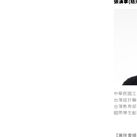
張漢寧(桔米
中華民國工
台灣設計聯
台灣教育部
國際學生創
【團隊實績