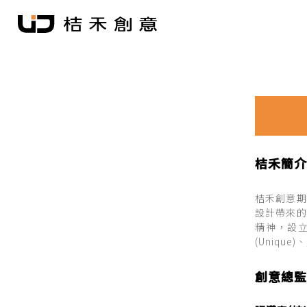
桔禾簡介
桔禾創意期
設計帶來的
精神，設
(Uniq
創意總監