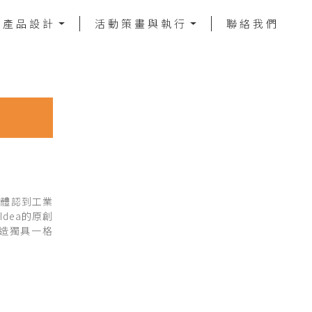
／產品設計
活動策畫與執行
聯絡我們
者體認到工業
dea的原創
造獨具一格