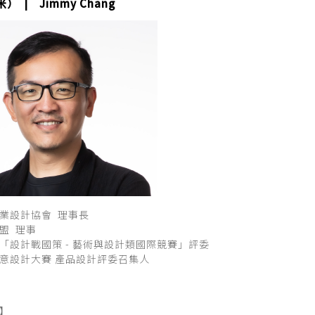
） | Jimmy Chang
業設計協會 理事長
盟 理事
「設計戰國策 - 藝術與設計類國際競賽」評委
意設計大賽 產品設計評委召集人
】