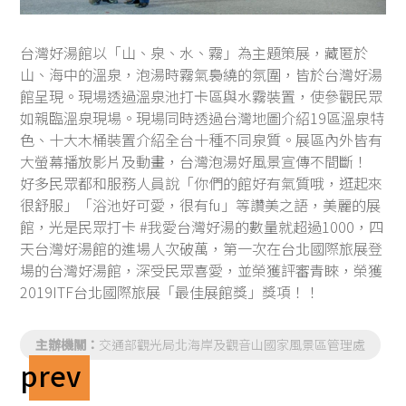
台灣好湯館以「山、泉、水、霧」為主題策展，藏匿於
山、海中的溫泉，泡湯時霧氣裊繞的氛圍，皆於台灣好湯
館呈現。現場透過溫泉池打卡區與水霧裝置，使參觀民眾
如親臨溫泉現場。現場同時透過台灣地圖介紹19區溫泉特
色、十大木桶裝置介紹全台十種不同泉質。展區內外皆有
大螢幕播放影片及動畫，台灣泡湯好風景宣傳不間斷！
好多民眾都和服務人員說「你們的館好有氣質哦，逛起來
很舒服」「浴池好可愛，很有fu」等讚美之語，美麗的展
館，光是民眾打卡 #我愛台灣好湯的數量就超過1000，四
天台灣好湯館的進場人次破萬，第一次在台北國際旅展登
場的台灣好湯館，深受民眾喜愛，並榮獲評審青睞，榮獲
2019ITF台北國際旅展「最佳展館獎」獎項！！
主辦機關：
交通部觀光局北海岸及觀音山國家風景區管理處
prev